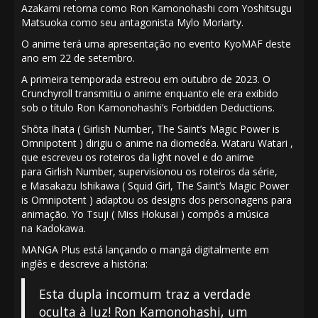
Azakami
retorna como Ron Kamonohashi com
Yoshitsugu
Matsuoka
como seu antagonista Mylo Moriarty.
O anime terá uma apresentação no evento KyoMAF deste
ano em 22 de setembro.
A primeira temporada
estreou
em outubro de 2023.
O
Crunchyroll
transmitiu
o anime enquanto ele era exibido
sob o título
Ron Kamonohashi’s Forbidden Deductions
.
Shōta Ihata
(
Girlish Number
,
The Saint’s Magic Power is
Omnipotent
) dirigiu o anime na
diomedéa
.
Wataru Watari
,
que escreveu os roteiros da light novel e do anime
para
Girlish Number
, supervisionou os roteiros da série,
e
Masakazu Ishikawa
(
Squid Girl
,
The Saint’s Magic Power
is Omnipotent
) adaptou os designs dos personagens para
animação.
Yo Tsuji
(
Miss Hokusai
) compôs a música
na
Kadokawa
.
MANGA Plus
está
lançando
o mangá digitalmente em
inglês e descreve a história:
Esta dupla incomum traz a verdade
oculta à luz! Ron Kamonohashi, um