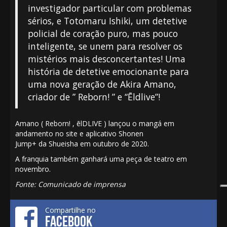
investigador particular com problemas
sérios, e Totomaru Ishiki, um detetive
policial de coração puro, mas pouco
inteligente, se unem para resolver os
mistérios mais desconcertantes! Uma
história de detetive emocionante para
uma nova geração de
Akira Amano
,
criador de ”
Reborn!
” e “Ēldlive”!
Amano (
Reborn!
,
ēlDLIVE
)
lançou
o mangá em
andamento no site e aplicativo
Shonen
Jump+
da
Shueisha
em outubro de 2020.
A
franquia
também
ganhará
uma peça de teatro em
novembro.
Fonte: Comunicado de imprensa
Compartilhe no
FACEBOOK