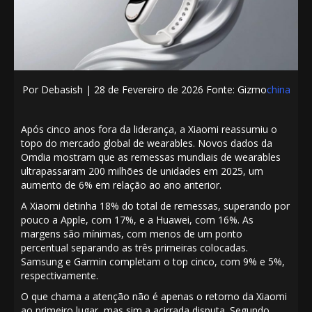
Por
Debasish | 28
de Fevereiro de 2026 Fonte: Gizmo
china
Após cinco anos fora da liderança,
a Xiaomi
reassumiu o
topo do mercado global de wearables. Novos dados da
Omdia mostram que as remessas mundiais de wearables
ultrapassaram 200 milhões de unidades em 2025, um
aumento de 6% em relação ao ano anterior.
A Xiaomi detinha 18% do total de remessas, superando por
pouco a Apple, com 17%, e a Huawei, com 16%. As
margens são mínimas, com menos de um ponto
percentual separando as três primeiras colocadas.
Samsung e Garmin completam o top cinco, com 9% e 5%,
respectivamente.
O que chama a atenção não é apenas o retorno da Xiaomi
ao primeiro lugar, mas sim a acirrada disputa. Segundo