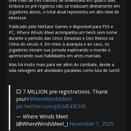
teve mais de três milhões de downloads em quatro dias.
Embora os pré-registros não se traduzam diretamente em
jogadores ativos, o total atual representa um alto nível de
interesse.
Publicado pela NetEase Games e disponível para PS5 e
PC,
Where Winds Meet
acompanha um herói sem nome
durante o período das Cinco Dinastias e Dez Reinos na
China do século X. Em meio à anarquia e ao caos, os
jogadores iniciam sua jornada explorando o mundo e
aprimorando suas habilidades em artes marciais.
Mas há muito mais para ver além do combate, desde a
vida selvagem até atividades paralelas como luta de sumô
.
💥 7 MILLION pre-registrations. Thank
you!
#WhereWindsMeet
pic.twitter.com/plLME43CHD
— Where Winds Meet
(@WhereWindsMeet_)
November 1, 2025