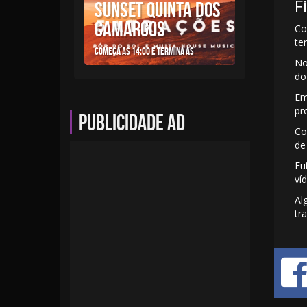
F
SUNSET QUINTA DOS
CAMARGOS
Co
te
Começa as 14:00 e termina as
No
do
Em
pr
Publicidade AD
Co
de
Fu
ví
Al
tr