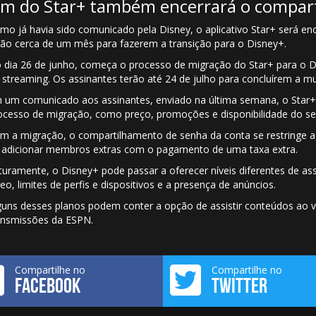
im do Star+ também encerrará o compar
mo já havia sido comunicado pela Disney, o aplicativo Star+ será en
rão cerca de um mês para fazerem a transição para o Disney+.
 dia 26 de junho, começa o processo de migração do Star+ para o D
 streaming. Os assinantes terão até 24 de julho para concluírem a m
 um comunicado aos assinantes, enviado na última semana, o Star+
ocesso de migração, como preço, promoções e disponibilidade do ser
m a migração, o compartilhamento de senha da conta se restringe a
 adicionar membros extras com o pagamento de uma taxa extra.
turamente, o Disney+ pode passar a oferecer níveis diferentes de as
deo, limites de perfis e dispositivos e a presença de anúncios.
guns desses planos podem conter a opção de assistir conteúdos ao v
ansmissões da ESPN.
Compartilhe no
Compartilhe no
FACEBOOK
TWITTER