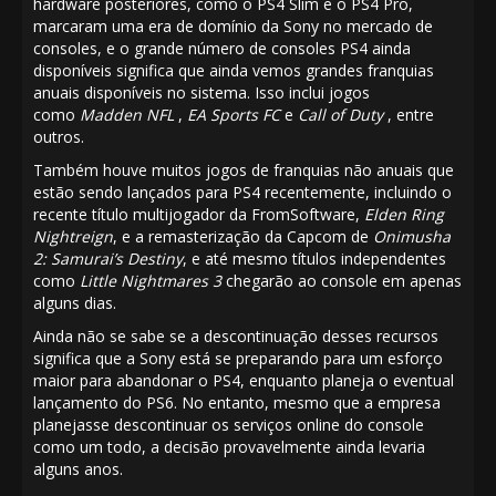
hardware posteriores, como o PS4 Slim e o PS4 Pro,
marcaram uma era de domínio da Sony no mercado de
consoles, e o grande número de consoles PS4 ainda
disponíveis significa que ainda vemos grandes franquias
anuais disponíveis no sistema. Isso inclui jogos
como
Madden NFL
,
EA Sports FC
e
Call of Duty
, entre
outros.
Também houve muitos
jogos de franquias não anuais que
estão sendo lançados para PS4 recentemente
, incluindo o
recente título multijogador da FromSoftware,
Elden Ring
Nightreign
, e a remasterização da Capcom de
Onimusha
2: Samurai’s Destiny
, e até mesmo títulos independentes
como
Little Nightmares 3
chegarão ao console em apenas
alguns dias.
Ainda não se sabe se a descontinuação desses recursos
significa que a Sony está se preparando para um esforço
maior para abandonar o PS4, enquanto planeja o
eventual
lançamento do PS6
. No entanto, mesmo que a empresa
planejasse descontinuar os serviços online do console
como um todo, a decisão provavelmente ainda levaria
alguns anos.