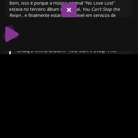
Bem, isso é porque a música original “No Love Lost”
estava no terceiro álbum de O’Neal,
You Can’t Stop the
Reign
, e finalmente estará disponível em serviços de
streaming na sexta-feira, 28 de junho. Andrew Barber do
FakeShoreDrive deu a notícia em seu X conta hoje cedo.
Shaq’s third album ‘You Can’t Stop The
Reign’ FINALLY comes to DSPs this Friday,
June 28th…
And for the first time ever, the previously
unreleased original version of “No Love
Lost” featuring both Nas & Jay-Z will be
included (their first-ever collab) 🌧️🌧️🌧️
pic.twitter.com/hPncEqP7uR
— Andrew Barber (@fakeshoredrive)
June
26, 2024