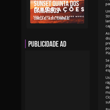
SUNSET QUINTA DOS
pa
CAMARGOS
Um
St
Começa as 14:00 e termina as
la
ca
As
di
Publicidade AD
pr
po
Pl
Se
jo
es
Us
rá
de
ma
Cl
su
Po