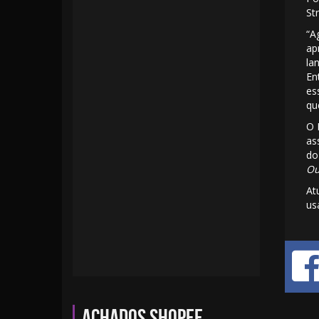
St
“A
ap
la
En
es
qu
O 
as
do
Ou
At
us
Achados Shopee