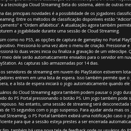
ra a tecnologia Cloud Streaming Beta do sistema, além de outras mel
a das principais novidades é a possibilidade de os jogadores classif
reaming. Entre os métodos de classificação disponíveis estão “Adici
nçamento” e “Ordem alfabética”. A atualização agora também permitir
pturem a jogabilidade durante uma sessão de Cloud Streaming.
sim como no PS5, as opções de captura de gameplay no Portal PlaySt
spositivo. Pressioná-lo uma vez abre o menu de criação. Pressionar e
essioná-lo duas vezes inicia ou finaliza a gravação de um videoclipe.
r meio dele serão automaticamente enviados para o servidor em nuv
ayStation. As capturas são armazenadas por 14 dias.
 os servidores de streaming em nuvem do PlayStation estiverem lotad
gadores entrem em uma lista de espera. Isso também permite que o 
pera, e a lista de espera iniciará o jogo automaticamente quando ele e
uários do Cloud Streaming agora também podem pausar o jogo duran
pido do PS Portal pressionando o botão PS. Um jogo também pode 
 repouso. No entanto, uma sessão de streaming será desconectada 
is de 15 segundos com o jogo suspenso. Para ajudar ainda mais os 
oud Streaming, o PS Portal também exibirá uma notificação caso o jo
ficiente para que a sessão esteja prestes a ser encerrada automatic
r fim, também há uma nova tela de feedback onde os usuários do PS