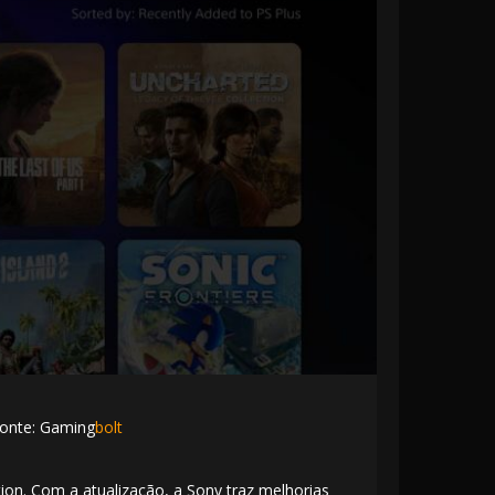
Fonte: Gaming
bolt
tion
. Com a atualização, a Sony traz melhorias