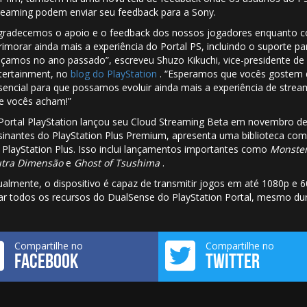
reaming podem enviar seu feedback para a Sony.
gradecemos o apoio e o feedback dos nossos jogadores enquanto co
rimorar ainda mais a experiência do Portal PS, incluindo o suporte pa
nçamos no ano passado”, escreveu Shuzo Kikuchi, vice-presidente de
tertainment, no
blog do PlayStation
. “Esperamos que vocês gostem d
sencial para que possamos evoluir ainda mais a experiência de strea
e vocês acham!”
Portal PlayStation
lançou seu Cloud Streaming Beta em novembro de
sinantes do PlayStation Plus Premium, apresenta uma biblioteca com
 PlayStation Plus. Isso inclui lançamentos importantes como
Monster
tra Dimensão
e
Ghost of Tsushima
.
ualmente, o dispositivo é capaz de transmitir jogos em até 1080p e
ar todos os recursos do DualSense do PlayStation Portal, mesmo dur
Compartilhe no
Compartilhe no
FACEBOOK
TWITTER