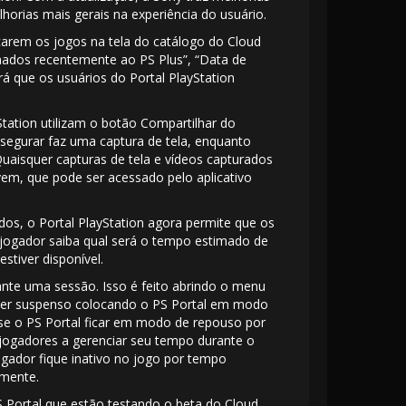
horias mais gerais na experiência do usuário.
icarem os jogos na tela do catálogo do Cloud
onados recentemente ao PS Plus”, “Data de
á que os usuários do Portal PlayStation
ation utilizam o botão Compartilhar do
 segurar faz uma captura de tela, enquanto
 Quaisquer capturas de tela e vídeos capturados
em, que pode ser acessado pelo aplicativo
os, o Portal PlayStation agora permite que os
jogador saiba qual será o tempo estimado de
stiver disponível.
te uma sessão. Isso é feito abrindo o menu
ser suspenso colocando o PS Portal em modo
se o PS Portal ficar em modo de repouso por
jogadores a gerenciar seu tempo durante o
gador fique inativo no jogo por tempo
amente.
 Portal que estão testando o beta do Cloud