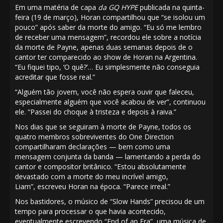
Em uma matéria de capa
da GQ HYPE
publicada na quinta-
feira (19 de março), Horan compartilhou que “se isolou um
pouco” após saber da morte do amigo. “Eu só me lembro
de receber uma mensagem”, recordou ele sobre a notícia
da morte de Payne, apenas duas semanas depois de o
cantor ter
comparecido ao show de Horan
na Argentina.
“Eu fiquei tipo, ‘O quê?’… Eu simplesmente não conseguia
acreditar que fosse real.”
“Alguém tão jovem, você não espera ouvir que faleceu,
especialmente alguém que você acabou de ver”, continuou
ele. “Passei do choque à tristeza e depois à raiva.”
Nos dias que se seguiram à morte de Payne, todos os
quatro membros sobreviventes do One Direction
compartilharam declarações — bem como uma
mensagem conjunta da banda — lamentando a perda do
cantor e compositor britânico. “Estou absolutamente
devastado com a morte do meu incrível amigo,
Liam”,
escreveu Horan
na época. “Parece irreal.”
Nos bastidores, o músico de “Slow Hands” precisou de um
tempo para processar o que havia acontecido,
eventualmente escrevendo “End of an Era”, uma música de