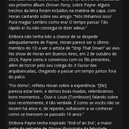
seu próximo álbum
Dinner Party
, sobre Payne. Alguns
trechos da letra foram incluídos na matéria de capa, com
Horan cantando sobre seu amigo: “Nós tínhamos isso/
Pura magia/ Lembro como era/ O tempo passa/ Tão
rápido e/ Eu não consegui te dizer adeus.”
Embora não tenha tido a chance de se despedir
adequadamente de Payne, Horan parece ser o último
membro do 1D a ver o artista de “Strip That Down” ao vivo.
No show de Horan em Buenos Aires, em 2 de outubro de
2024, Payne sorriu e conversou com os fãs presentes,
além de torcer pelo seu colega do
X Factor
das
arquibancadas, chegando a passar um tempo juntos fora
do palco.
“Foi ótimo”, refletiu Horan sobre a experiência. “[Ele]
parecia estar bem, e demos boas risadas, relembramos
bons momentos… Ouvi o Louis [Tomlinson] falando sobre
isso recentemente, é tão verdade. É como se vocês não se
vissem há anos e, de repente, voltassem a se conhecer
como se tivessem se passado 10 anos.”
Embora Payne tenha inspirado “End of an Era”, a maior
parte do restante de
Dinner Party
trata da felicidade