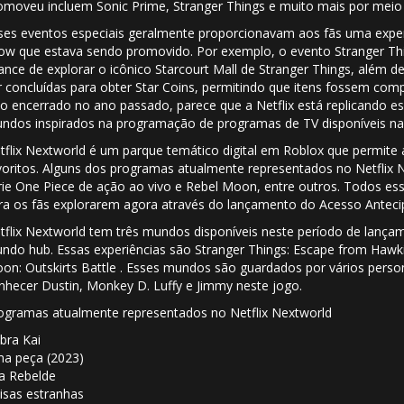
omoveu incluem Sonic Prime, Stranger Things e muito mais por meio 
ses eventos especiais geralmente proporcionavam aos fãs uma expe
ow que estava sendo promovido. Por exemplo, o evento Stranger Thin
ance de explorar o icônico Starcourt Mall de Stranger Things, além 
r concluídas para obter Star Coins, permitindo que itens fossem com
do encerrado no ano passado, parece que a Netflix está replicando e
ndos inspirados na programação de programas de TV disponíveis na p
tflix Nextworld é um parque temático digital em Roblox que permite
voritos. Alguns dos programas atualmente representados no Netflix N
rie One Piece de ação ao vivo e Rebel Moon, entre outros. Todos ess
ra os fãs explorarem agora através do lançamento do Acesso Anteci
tflix Nextworld tem três mundos disponíveis neste período de lança
ndo hub. Essas experiências são Stranger Things: Escape from Hawki
on: Outskirts Battle . Esses mundos são guardados por vários per
nhecer Dustin, Monkey D. Luffy e Jimmy neste jogo.
ogramas atualmente representados no Netflix Nextworld
bra Kai
a peça (2023)
a Rebelde
isas estranhas