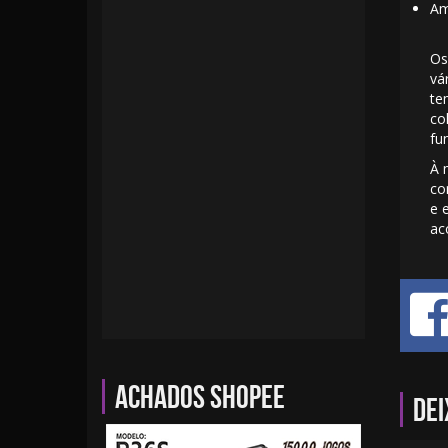
Am
Os
vá
te
co
fu
À 
co
e 
ac
Achados Shopee
Dei