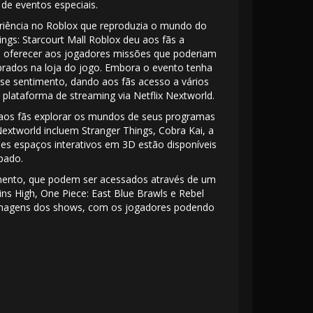
de eventos especiais.
riência no Roblox que reproduzia o mundo do
gs: Starcourt Mall Roblox deu aos fãs a
de oferecer aos jogadores missões que poderiam
prados na loja do jogo. Embora o evento tenha
sse sentimento, dando aos fãs acesso a vários
lataforma de streaming via Netflix Nextworld.
 aos fãs explorar os mundos de seus programas
extworld incluem Stranger Things, Cobra Kai, a
es espaços interativos em 3D estão disponíveis
pado.
mento, que podem ser acessados ​​através de um
ns High, One Piece: East Blue Brawls e Rebel
sonagens dos shows, com os jogadores podendo