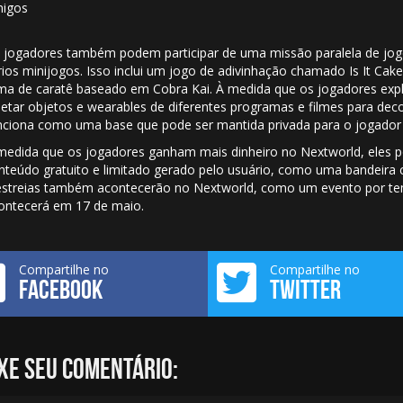
igos
 jogadores também podem participar de uma missão paralela de jogo
rios minijogos. Isso inclui um jogo de adivinhação chamado Is It Cake
ma de caratê baseado em Cobra Kai. À medida que os jogadores exp
letar objetos e wearables de diferentes programas e filmes para dec
nciona como uma base que pode ser mantida privada para o jogador 
medida que os jogadores ganham mais dinheiro no Nextworld, eles p
nteúdo gratuito e limitado gerado pelo usuário, como uma bandeira 
estreias também acontecerão no Nextworld, como um evento por tem
ontecerá em 17 de maio.
Compartilhe no
Compartilhe no
FACEBOOK
TWITTER
xe seu comentário: