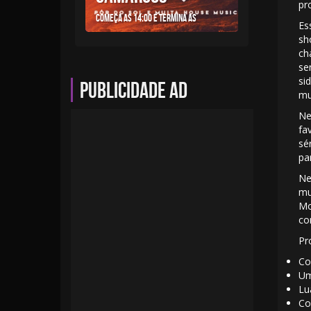
pr
Começa as 14:00 e termina as
Es
sh
ch
se
si
Publicidade AD
mu
Ne
fa
sé
pa
Ne
mu
Mo
co
Pr
Co
Um
Lu
Co