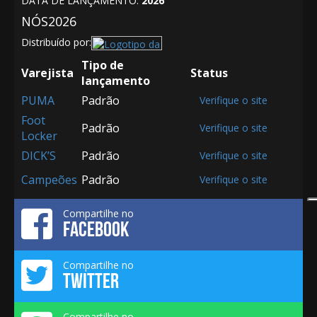
DATA DE LANÇAMENTO:
2026
NÓS
2026
Distribuído por:
Tipo de
Varejista
Status
lançamento
PUMA
Padrão
Verifique o site
Foot
Padrão
Verifique o site
Locker
DICK’S
Padrão
Verifique o site
Campeões
Padrão
Verifique o site
Compartilhe no
FACEBOOK
Compartilhe no
TWITTER
Compartilhe no