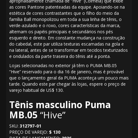
apropriadamente chamada de “Hive” (Colmeia) que exibe
as cores Pantone patenteadas da equipe. Apoiando-se na
estética de cores contrastantes que o filho do meio da
família Ball monopolizou em toda a sua linha de tênis, o
verde-azulado e o roxo, cores características da marca,
alternam os papéis principais e secundários nos pés
esquerdo e direito. Em constante mudança na construção
do cabedal, este par utiliza texturas escamadas na gola e
na lateral, antes de se transformar em tecidos texturizados
e ondulados da parte traseira do tênis até a ponta.
Lojas selecionadas no exterior já têm o PUMA MB.05
“Hive” reservado para o dia 16 de janeiro, mas é provável
que o lançamento geral da PUMA aconteça um pouco mais
tarde. Quando este par chegar às lojas, espere o preço de
varejo habitual de US$ 130.
Tênis masculino Puma
MB.05
“Hive”
SKU:
312797-01
PREÇO DE VAREJO:
$ 130