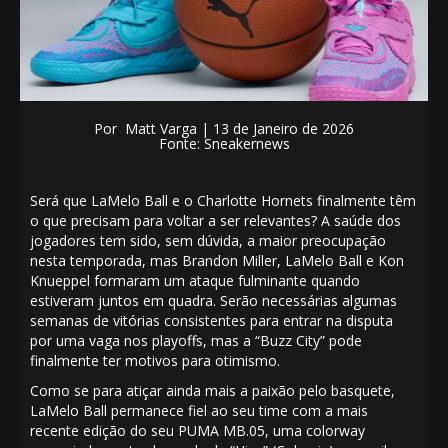
Por
Matt Varga
| 13
de Janeiro de 2026
Fonte: Sneakernews
Será que LaMelo Ball e o Charlotte Hornets finalmente têm
o que precisam para voltar a ser relevantes? A saúde dos
jogadores tem sido, sem dúvida, a maior preocupação
nesta temporada, mas Brandon Miller, LaMelo Ball e Kon
Knueppel formaram um ataque fulminante quando
estiveram juntos em quadra. Serão necessárias algumas
semanas de vitórias consistentes para entrar na disputa
por uma vaga nos playoffs, mas a “Buzz City” pode
finalmente ter motivos para otimismo.
Como se para atiçar ainda mais a paixão pelo basquete,
LaMelo Ball permanece fiel ao seu time com a mais
recente edição do seu
PUM
A
MB.05
, uma colorway