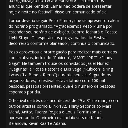
da organização do Tecate Pal Norte – lamentamos
anunciar que Kendrick Lamar não poderá se apresentar
hoje à noite no festival”, disse um comunicado oficial.
Lamar deveria seguir Peso Pluma , que se apresentou além
do horário programado. “Agradecemos Peso Pluma por
estender seu horário de exibição. Deorro fechará o Tecate
Light Stage. Os espetáculos programados do Festival
decorrerão conforme planeado”, continua o comunicado.
Peso aproveitou a prorrogação para realizar mais corridos
consecutivos, incluindo “Rubicon”, “AMG”, “PRC” e “Lady
Gaga”. Ele também trouxe os convidados Jasiel Nuñez
(“Lagunas” e “Rosa Pastel”) e Luis Vega (“Rubicon” e Yng
Lvcas (“La Bebe – Remix”) durante seu set. Segundo os
organizadores, o festival estava lotado com 100 mil
pessoas. pessoas presentes, que é o número de pessoas
esperado por dia.
O festival de três dias acontecerá de 29 a 31 de março com
outros artistas como Blink-182, Thirty Seconds to Mars,
Maná, Anitta, Fuerza Regida e Louis Tomlinson se
apresentando. O primeiro dia incluiu sets de Keane,
Belanova, Kevin Kaarl e Aitana.