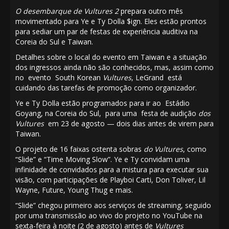
O desembarque de Vultures 2
prepara outro mês
movimentado para Ye e Ty Dolla $ign. Eles estão prontos
para sediar um par de festas de experiência auditiva na
Coreia do Sul e Taiwan.
Detalhes sobre o local do evento em Taiwan e a situação
dos ingressos ainda não são conhecidos, mas, assim como
no evento South Korean
Vultures
, LeGrand está
cuidando das tarefas de promoção como organizador.
Ye e Ty Dolla estão programados para ir ao Estádio
Goyang, na Coreia do Sul, para uma festa de audição
dos
Vultures
em 23 de agosto — dois dias antes de virem para
Taiwan.
O projeto de 16 faixas ostenta sobras
do Vultures
, como
“Slide” e “Time Moving Slow”. Ye e Ty convidam uma
infinidade de convidados para a mistura para executar sua
visão, com participações de Playboi Carti, Don Toliver, Lil
Wayne, Future, Young Thug e mais.
“Slide” chegou primeiro aos serviços de streaming, seguido
por uma transmissão ao vivo do projeto no YouTube na
sexta-feira à noite (2 de agosto) antes de
Vultures