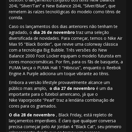
204L “Silver/Tan”
e
New Balance 204L “Silver/Blue”,
que
remetem às raízes tecnológicas do modelo como tênis de
corrida.
Caso os lançamentos dos dias anteriores não tenham te
agradado, o
dia 26
de novembro
traz uma seleção
diversificada de novidades. Para começar, temos o Nike Air
Max 95 “Black Border”, que revive uma colorway clássica
com a tecnologia Big Bubble. Três versões do New
Balance 2000 Foot Locker equipam o modelo futurista em
cores monocromáticas. Por fim, para os fãs de basquete, a
PUMA lança o PUMA Hali 1 “Hibiscus”, enquanto o Reebok
Engine A Purple adiciona um toque vibrante ao tênis.
Embora a versão lifestyle provavelmente alcance um
público mais amplo,
o dia 27 de novembro
é um dia
importante para o futebol americano, já que o
Nike
Vaporposite “Pearl”
traz a lendária combinação de
cores para os gramados.
O dia 28 de novembro
, Black Friday, está repleto de
lançamentos imperdíveis. É claro que qualquer conversa
precisa começar pelo Air
Jordan 4 “Black Cat”,
seu primeiro