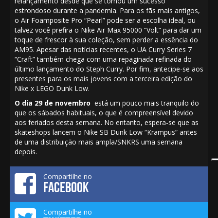
relançamento desde que se tornou um sucesso
estrondoso durante a pandemia. Para os fãs mais antigos,
o Air
Foamposite Pro “Pearl”
pode ser a escolha ideal, ou
talvez você prefira o Nike
Air Max 95000 “Volt”
para dar um
toque de frescor à sua coleção, sem perder a essência do
AM95. Apesar das notícias recentes, o UA
Curry Series 7
“Craft”
também chega com uma repaginada refinada do
último lançamento do Steph Curry. Por fim, antecipe-se aos
presentes para os mais jovens com a terceira edição do
Nike x
LEGO Dunk Low.
O dia 29 de novembro
está um pouco mais tranquilo do
que os sábados habituais, o que é compreensível devido
aos feriados desta semana. No entanto, espera-se que as
skateshops lancem o Nike
SB Dunk Low “Krampus”
antes
de uma distribuição mais ampla/SNKRS uma semana
depois.
Compartilhe no
FACEBOOK
Compartilhe no