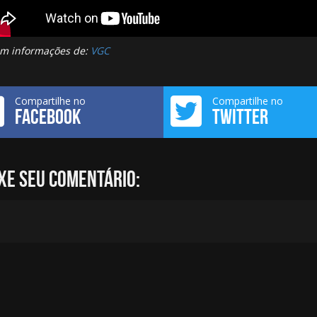
m informações de:
VGC
Compartilhe no
Compartilhe no
FACEBOOK
TWITTER
xe seu comentário: