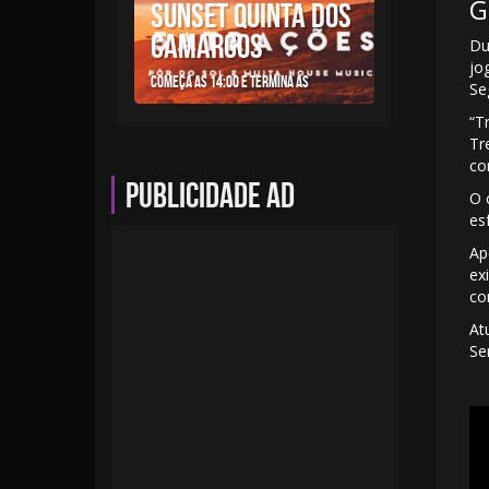
G
SUNSET QUINTA DOS
CAMARGOS
Du
jo
Começa as 14:00 e termina as
Se
“T
Tr
co
Publicidade AD
O 
es
Ap
ex
co
At
Se