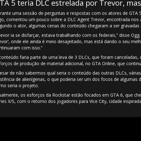
TA 5 teria DLC estrelada por Trevor, mas
rante uma sessão de perguntas e respostas com os atores de GTA 5,
go, comentou um pouco sobre a DLC Agent Trevor, encontrada nos ar
gundo o ator, algumas cenas do conteúdo chegaram a ser gravadas
revor ia se disfarçar, estava trabalhando com os federais,” disse O
evor’, onde ele ainda é meio desajeitado, mas está dando o seu mel
ntinuaram com isso.”
conteúdo faria parte de uma leva de 3 DLCs, que foram canceladas,
forços de produção de material adicional, no GTA Online, que contin
esar de não sabermos qual seria o conteúdo das outras DLCs, vária
istência de alienígenas, o que poderia ser um dos focos de algumas
mo seria o projeto.
ualmente, os esforços da Rockstar estão focados em GTA 6, que che
ries X/S, com o retorno dos jogadores para Vice City, cidade inspira