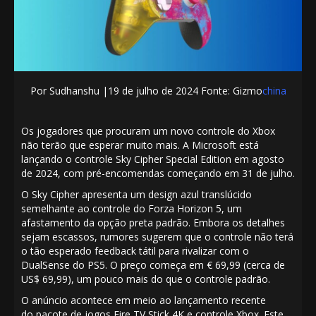
Por
Sudhanshu
|19
de julho de 2024 Fonte: Gizmo
china
Os jogadores que procuram um novo controle do Xbox
não terão que esperar muito mais. A Microsoft está
lançando o controle Sky Cipher Special Edition em agosto
de 2024, com pré-encomendas começando em 31 de julho.
O Sky Cipher apresenta um design azul translúcido
semelhante ao controle do Forza Horizon 5, um
afastamento da opção preta padrão. Embora os detalhes
sejam escassos, rumores sugerem que o controle não terá
o tão esperado feedback tátil para rivalizar com o
DualSense do PS5. O preço começa em € 69,99 (cerca de
US$ 69,99), um pouco mais do que o controle padrão.
O anúncio acontece em meio ao lançamento recente
do
pacote de jogos Fire TV Stick 4K e controle Xbox
. Este