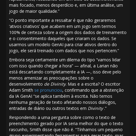
mais focado, menos desperdício e, em última análise, um
jogo de maior qualidade.”
“O ponto importante a ressaltar é que não geraremos
‘ativos criativos’ que acabem em um jogo sem termos
100% de certeza sobre a origem dos dados de treinamento
e o consentimento daqueles que criaram os dados. Se
usarmos um modelo GenAI para criar ativos dentro do
jogo, ele será treinado com dados que nos pertencem.”
Embora seja certamente um dilema do tipo “vamos lidar
com isso quando chegar a hora” — afinal, a Larian não
está descartando completamente a IA —, isso deve pelo
menos amenizar as preocupações sobre o
desenvolvimento
de Divinity
. Mas e a escrita? O escritor
Adam Smith
se pronunciou
, confirmando que a abstenção
da IA ​​GenAI “se aplica também à escrita. Não temos
nenhuma geração de texto afetando nossos diálogos,
entradas de diário ou outros textos em
Divinity
.”
Respondendo a uma pergunta sobre como o texto de
preenchimento gerado por IA seria melhor do que o texto
rascunho, Smith disse que não é. “Tínhamos um pequeno
grupo experimentando ferramentas para gerar texto, mas