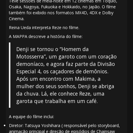
Teve
sessões
de meia-noite em 12 cinemas em Tóquio,
Osaka, Nagoya, Fukuoka e Hokkaido, no Japão. O filme
também foi exibido nos formatos MX4D, 4DX e Dolby
Cinema.
Reina Ueda
interpreta Reze no filme.
A MAPPA
descreve a história do filme:
Denji se tornou o “Homem da
Motosserra”, um garoto com um coração
demoníaco, e agora faz parte da Divisão
Especial 4, os caçadores de demônios.
Após um encontro com Makima, a
mulher dos seus sonhos, Denji se abriga
da chuva. Lá, ele conhece Reze, uma
garota que trabalha em um café.
A equipe do filme inclui:
Diretor:
Tatsuya Yoshihara
( responsável pelo storyboard,
animação principal e direção de episódios de
Chainsaw