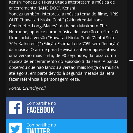
Kenshi Yonezu
e
Hikaru Utada
interpretam
a música de
encerramento “JANE DOE”.
Kenshi
Yonezu
também
interpreta
a música tema do filme, “IRIS
OUT”.”Hawatari Nioku Centi” (2-Hundred-Million-
Centimeter-Long-Blades), da banda
Maximum The
Hormone,
aparece
como
música de inserção
no filme. O
filme inclui a versão “Hawatari Nioku Centi (Zentai Suitei
70% Kaikin edit)” (Edição Estimada de 70% sem Redação)
da música. O anime para televisão anterior apresentava
uma versão mais curta, de 90 segundos, da faixa como
música de encerramento do episódio 3 da série. A banda
observou que não lançou a versão mais longa da música
até agora, em parte devido à segunda metade da letra
fazer referência à personagem Reze.
Fonte:
Crunchyroll
Compartilhe no
FACEBOOK
Compartilhe no
TWITTER