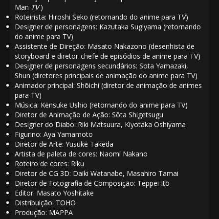
Man
TV
)
Roteirista:
Hiroshi Seko
(retornando do anime para TV)
Designer de personagens:
Kazutaka Sugiyama
(retornando
do anime para TV)
Assistente de Direção:
Masato Nakazono
(desenhista de
storyboard e diretor-chefe de episódios de anime para TV)
Designer de personagens secundários:
Sota Yamazaki
,
Shun (diretores principais de animação do anime para TV)
Animador principal:
Shōichi
(diretor de animação de animes
para TV)
Música:
Kensuke Ushio
(retornando do anime para TV)
Diretor de Animação de Ação:
Sōta Shigetsugu
Designer do Diabo:
Riki Matsuura
,
Kiyotaka Oshiyama
Figurino:
Aya Yamamoto
Diretor de Arte:
Yūsuke Takeda
Artista de paleta de cores:
Naomi Nakano
Roteiro de cores:
Riku
Diretor de CG 3D:
Daiki Watanabe
,
Masahiro Tamai
Diretor de Fotografia de Composição:
Teppei Itō
Editor:
Masato Yoshitake
Distribuição:
TOHO
Produção:
MAPPA