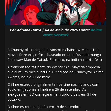
Por Adriana Hazra | 04 de Maio de 2026 Fonte:
Anime
News Network
A Crunchyroll
começou
a transmitir
Chainsaw Man – The
Movie: Reze Arc
, o
filme
baseado no arco Reze do
mangá
Chainsaw Man
de
Tatsuki Fujimoto
, na Índia na sexta-feira.
A transmissão faz parte do evento “Ani-May” da empresa,
que dura um mês e
inclui
a 10ª edição do
Crunchyroll Anime
Awards, no dia 23 de maio.
O filme
estreou
originalmente nos cinemas indianos com
áudio em japonês e hindi em 26 de setembro.
As
exibições
em 3D começaram em todo o país em 31 de
outubro.
O filme
estreou
no Japão em 19 de setembro.