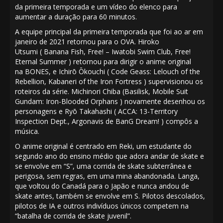
da primeira temporada e um vídeo do elenco para
aumentar a duração para 60 minutos.
A equipe principal da primeira temporada que foi ao ar em
janeiro de 2021 retornou para o
OVA
.
Hiroko
Utsumi
(
Banana Fish
,
Free! – Iwatobi Swim Club
,
Free!
Eternal Summer
) retornou para dirigir o anime original
na
BONES
, e
Ichirō Ōkouchi
(
Code Geass: Lelouch of the
Rebellion
,
Kabaneri of the Iron Fortress
) supervisionou os
roteiros da série.
Michinori Chiba
(Basilisk,
Mobile Suit
Gundam: Iron-Blooded Orphans
) novamente desenhou os
personagens e
Ryō Takahashi
(
ACCA: 13-Territory
Inspection Dept.
,
Argonavis de BanG Dream!
) compôs a
música.
O anime original é centrado em Reki, um estudante do
segundo ano do ensino médio que adora andar de skate e
se envolve em “S”, uma corrida de skate subterrânea e
perigosa, sem regras, em uma mina abandonada. Langa,
que voltou do Canadá para o Japão e nunca andou de
skate antes, também se envolve em S. Pilotos descolados,
pilotos de IA e outros indivíduos únicos competem na
“batalha de corrida de skate juvenil”.