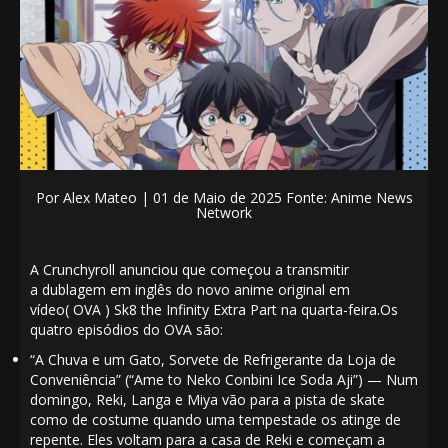
Por
Alex Mateo |
01 de Maio de 2025 Fonte: Anime News
Network
A Crunchyroll
anunciou que começou a transmitir
a
dublagem
em inglês do
novo
anime
original em
vídeo(
OVA
)
Sk8 the Infinity Extra Part
na quarta-feira.
Os
quatro episódios do
OVA
são:
“A Chuva e um Gato, Sorvete de Refrigerante da Loja de
Conveniência” (“Ame to Neko Conbini Ice Soda Aji”) — Num
domingo, Reki, Langa e Miya vão para a pista de skate
como de costume quando uma tempestade os atinge de
repente. Eles voltam para a casa de Reki e começam a