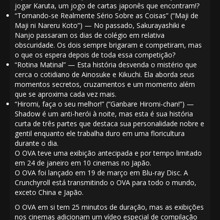
jogar Karuta, um jogo de cartas japonês que encontram!?
“Tornando-se Realmente Sério Sobre as Coisas” (“Maji de
Maji ni Nareru Koto”) — No passado, Sakurayashiki e
Nanjo passaram os dias de colégio em relativa
obscuridade. Os dois sempre brigaram e competiram, mas
o que os espera depois de toda essa competição?
“Rotina Matinal” — Esta história desvenda o mistério que
cerca o cotidiano de Ainosuke e Kikuchi. Ela aborda seus
momentos secretos, cruzamentos e um momento além
que se aproxima cada vez mais.
“Hiromi, faça o seu melhor!” (“Ganbare Hiromi-chan!”) —
Shadow é um anti-herói à noite, mas esta é sua história
curta de três partes que destaca sua personalidade nobre e
gentil enquanto ele trabalha duro em uma floricultura
durante o dia.
O
OVA
teve uma exibição antecipada e por tempo limitado
em 24 de janeiro em 10 cinemas no Japão.
O
OVA
foi
lançado
em 19 de março em Blu-ray Disc.
A
Crunchyroll
está
transmitindo
o
OVA
para todo o mundo,
exceto China e Japão.
O
OVA
em si tem 25 minutos de duração, mas as exibições
nos cinemas adicionam um vídeo especial de compilação