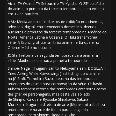
Aichi
,
TV Osaka
,
TV Setouchi
e
TV Kyushu
. O 25º episódio
do anime, o primeiro da terceira temporada, será exibido
em 12 de outubro.
A Viz Media
adquiriu
os direitos de exibição nos cinemas,
televisão, digital, entretenimento doméstico, direitos
auxiliares e produtos da terceira temporada na América do
Norte, América Latina e Oceania. O
Hulu
transmitiráa
série. A
Crunchyroll
transmitiráo anime na Europa e no
Oriente Médio no outono.
JC Staff
retorna da segunda temporada para animar a
série.
Madhouse
animou a primeira temporada.
Shinpei Nagai
(
Inugami-san to Nekoyama-san
,
DOGEZA: I
Tried Asking While Kowtowing.
) está dirigindo o anime
na
JC Staff
.
Tomohiro Suzuki
retorna das temporadas
anteriores do anime para composição da série.
Chikashi
Kubota
também retorna das temporadas anteriores como
designer de personagens, mas desta vez ao lado
de
Shinjiro Kuroda
e
Ryōsuke Shirakawa
.
Sakura
Murakami
é agora a diretora de arte (Murakami trabalhou
anteriormente na arte de fundo para a segunda
temporada, com
Shigemi Ikeda
e
Yukiko